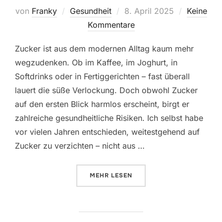
Veröffentlicht
von
Franky
Gesundheit
8. April 2025
Keine
am
Kommentare
Zucker ist aus dem modernen Alltag kaum mehr
wegzudenken. Ob im Kaffee, im Joghurt, in
Softdrinks oder in Fertiggerichten – fast überall
lauert die süße Verlockung. Doch obwohl Zucker
auf den ersten Blick harmlos erscheint, birgt er
zahlreiche gesundheitliche Risiken. Ich selbst habe
vor vielen Jahren entschieden, weitestgehend auf
Zucker zu verzichten – nicht aus …
ÜBER „WARUM ZUCKER UNGESUND
MEHR
LESEN