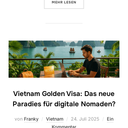
ÜBER „VIETNAM ODER THAILAND
MEHR
LESEN
Vietnam Golden Visa: Das neue
Paradies für digitale Nomaden?
Veröffentlicht
von
Franky
Vietnam
24. Juli 2025
Ein
am
Kommentar