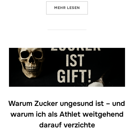
ÜBER „🧠 WARUM MICH DATING-
MEHR
LESEN
Warum Zucker ungesund ist – und
warum ich als Athlet weitgehend
darauf verzichte