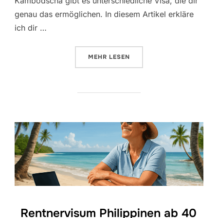
Kambodscha gibt es unterschiedliche Visa, die dir
genau das ermöglichen. In diesem Artikel erkläre
ich dir …
ÜBER „VISA FÜR KAMBODSCHA: 
MEHR
LESEN
Rentnervisum Philippinen ab 40