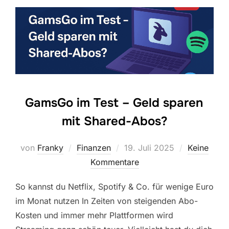
GamsGo im Test – Geld sparen
mit Shared-Abos?
Veröffentlicht
von
Franky
Finanzen
19. Juli 2025
Keine
am
Kommentare
So kannst du Netflix, Spotify & Co. für wenige Euro
im Monat nutzen In Zeiten von steigenden Abo-
Kosten und immer mehr Plattformen wird