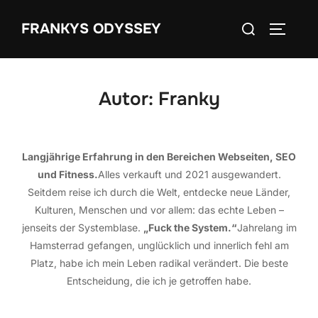
Zum
Suchen
FRANKYS ODYSSEY
Inhalt
SEITEN
nach:
springen
Autor:
Franky
Langjährige Erfahrung in den Bereichen Webseiten, SEO
und Fitness.
Alles verkauft und 2021 ausgewandert.
Seitdem reise ich durch die Welt, entdecke neue Länder,
Kulturen, Menschen und vor allem: das echte Leben –
jenseits der Systemblase.
„Fuck the System.“
Jahrelang im
Hamsterrad gefangen, unglücklich und innerlich fehl am
Platz, habe ich mein Leben radikal verändert. Die beste
Entscheidung, die ich je getroffen habe.