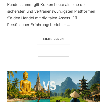
Kundenstamm gilt Kraken heute als eine der
sichersten und vertrauenswürdigsten Plattformen
für den Handel mit digitalen Assets. 🙋‍♂️
Persönlicher Erfahrungsbericht – …
ÜBER „🧠 WAS IST KRAKEN? – D
MEHR
LESEN