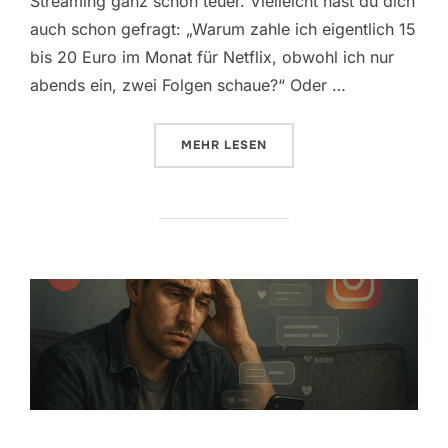
Streaming ganz schön teuer. Vielleicht hast du dich
auch schon gefragt: „Warum zahle ich eigentlich 15
bis 20 Euro im Monat für Netflix, obwohl ich nur
abends ein, zwei Folgen schaue?“ Oder …
ÜBER „GAMSGO IM TEST – GELD
MEHR
LESEN