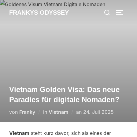
Zum
Suchen
FRANKYS ODYSSEY
Inhalt
SEITEN
nach:
springen
Vietnam Golden Visa: Das neue
Paradies für digitale Nomaden?
Veröffentlicht
von
Franky
in
Vietnam
an
24. Juli 2025
am
Vietnam
steht kurz davor, sich als eines der